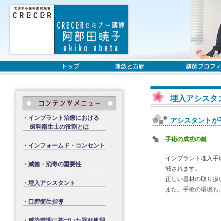
埋入アシスタ
・インプラント治療における
アシスタントが
歯科衛生士の役割とは
手術の成功の鍵
・インフォームド・コンセント
インプラント埋入手
・滅菌・消毒の重要性
減されます。
正しい器材の取り扱
・埋入アシスタント
また、手術の環境も
・口腔衛生指導
・感染管理に基づいた器材処理