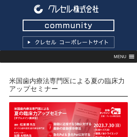
コ
MENU
ン
テ
ン
ツ
米国歯内療法専門医による夏の臨床力
へ
アップセミナー
ス
キ
ッ
プ