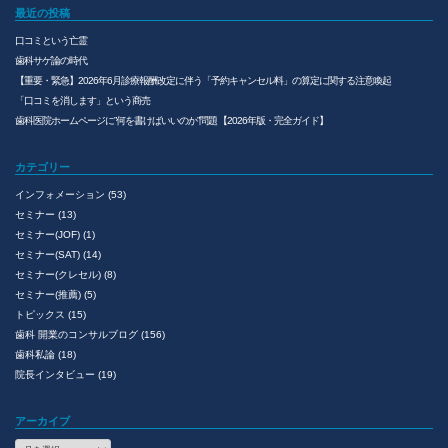
最近の投稿
口コミという亡霊
歯科サゲ論の時代
【重要・緊急】2026年6月診療報酬改定に伴う「予約キャンセル料」の算定に関する注意喚起
「口コミを消します」という商売
歯科医院ホームページに”何を書けばいいのか”問題 【2026年版・完全ガイド】
カテゴリー
インフォメーション
(53)
セミナー
(13)
セミナー(JOF)
(1)
セミナー(SAT)
(14)
セミナー(クレセル)
(8)
セミナー(推薦)
(5)
トピックス
(15)
歯科 開業のコンサルブログ
(156)
歯科私論
(18)
院長インタビュー
(19)
アーカイブ
ア