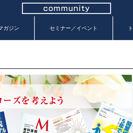
コ
ン
マガジン
セミナー／イベント
テ
ン
ツ
へ
ス
キ
ッ
プ