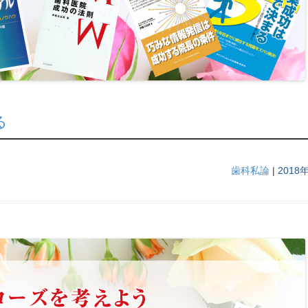
る
歯科私論
|
2018