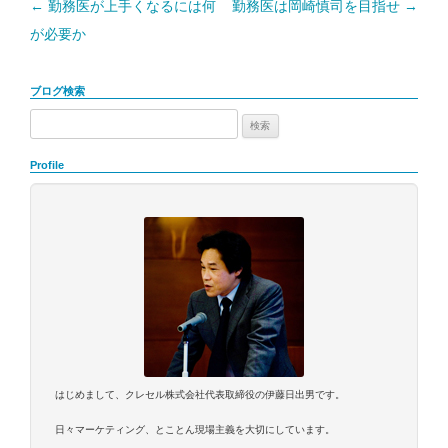
←
勤務医が上手くなるには何
勤務医は岡崎慎司を目指せ
→
投
が必要か
稿
ナ
ブログ検索
ビ
検
ゲ
索:
ー
Profile
シ
ョ
ン
はじめまして、クレセル株式会社代表取締役の伊藤日出男です。
日々マーケティング、とことん現場主義を大切にしています。