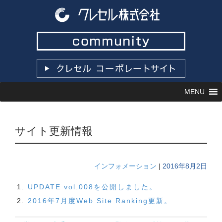
コ
MENU
ン
テ
ン
ツ
サイト更新情報
へ
ス
キ
ッ
インフォメーション
|
2016年8月2日
プ
UPDATE vol.008を公開しました。
2016年7月度Web Site Ranking更新。