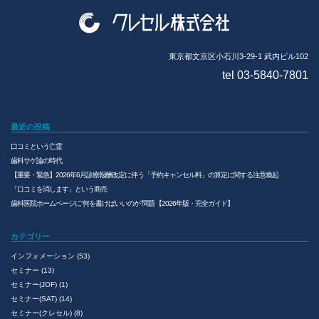
東京都文京区小石川3-29-1 武内ビル102
tel 03-5840-7801
最近の投稿
口コミという亡霊
歯科サゲ論の時代
【重要・緊急】2026年6月診療報酬改定に伴う「予約キャンセル料」の算定に関する注意喚起
「口コミを消します」という商売
歯科医院ホームページに”何を書けばいいのか”問題 【2026年版・完全ガイド】
カテゴリー
インフォメーション
(53)
セミナー
(13)
セミナー(JOF)
(1)
セミナー(SAT)
(14)
セミナー(クレセル)
(8)