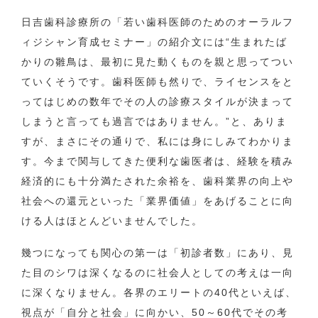
日吉歯科診療所の「若い歯科医師のためのオーラルフ
ィジシャン育成セミナー」の紹介文には“生まれたば
かりの雛鳥は、最初に見た動くものを親と思ってつい
ていくそうです。歯科医師も然りで、ライセンスをと
ってはじめの数年でその人の診療スタイルが決まって
しまうと言っても過言ではありません。”と、ありま
すが、まさにその通りで、私には身にしみてわかりま
す。今まで関与してきた便利な歯医者は、経験を積み
経済的にも十分満たされた余裕を、歯科業界の向上や
社会への還元といった「業界価値」をあげることに向
ける人はほとんどいませんでした。
幾つになっても関心の第一は「初診者数」にあり、見
た目のシワは深くなるのに社会人としての考えは一向
に深くなりません。各界のエリートの40代といえば、
視点が「自分と社会」に向かい、50～60代でその考