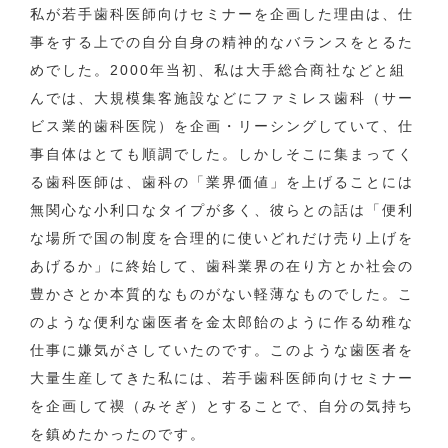
私が若手歯科医師向けセミナーを企画した理由は、仕
事をする上での自分自身の精神的なバランスをとるた
めでした。2000年当初、私は大手総合商社などと組
んでは、大規模集客施設などにファミレス歯科（サー
ビス業的歯科医院）を企画・リーシングしていて、仕
事自体はとても順調でした。しかしそこに集まってく
る歯科医師は、歯科の「業界価値」を上げることには
無関心な小利口なタイプが多く、彼らとの話は「便利
な場所で国の制度を合理的に使いどれだけ売り上げを
あげるか」に終始して、歯科業界の在り方とか社会の
豊かさとか本質的なものがない軽薄なものでした。こ
のような便利な歯医者を金太郎飴のように作る幼稚な
仕事に嫌気がさしていたのです。このような歯医者を
大量生産してきた私には、若手歯科医師向けセミナー
を企画して禊（みそぎ）とすることで、自分の気持ち
を鎮めたかったのです。