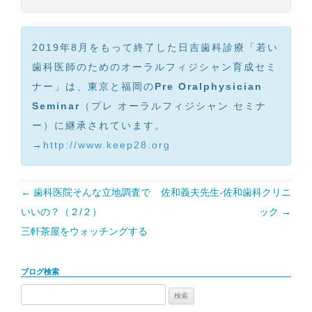
2019年8月をもって終了した日吉歯科診療「若い
歯科医師のためのオーラルフィジシャン育成セミ
ナー」は、東京と福岡の
Pre Oralphysician
Seminar
（プレ オーラルフィジシャン セミナ
ー）に継承されています。
→
http://www.keep28.org
←
歯科医院そんな立地調査で
佐和義夫先生-佐和歯科クリニ
投
いいの？（２/２）
ック
→
稿
三軒茶屋をウォッチングする
ナ
ビ
ブログ検索
ゲ
検
ー
索: