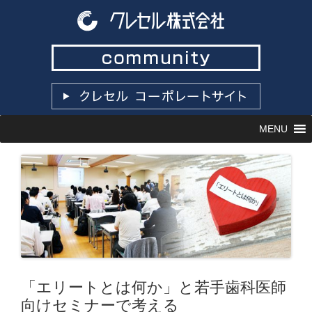
コ
MENU
ン
テ
ン
ツ
へ
ス
キ
ッ
プ
「エリートとは何か」と若手歯科医師
向けセミナーで考える