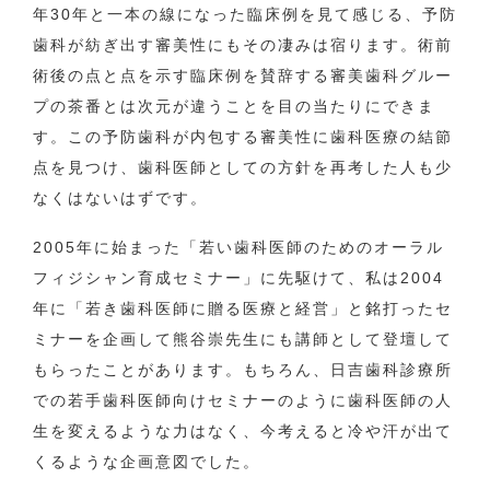
年30年と一本の線になった臨床例を見て感じる、予防
歯科が紡ぎ出す審美性にもその凄みは宿ります。術前
術後の点と点を示す臨床例を賛辞する審美歯科グルー
プの茶番とは次元が違うことを目の当たりにできま
す。この予防歯科が内包する審美性に歯科医療の結節
点を見つけ、歯科医師としての方針を再考した人も少
なくはないはずです。
2005年に始まった「若い歯科医師のためのオーラル
フィジシャン育成セミナー」に先駆けて、私は2004
年に「若き歯科医師に贈る医療と経営」と銘打ったセ
ミナーを企画して熊谷崇先生にも講師として登壇して
もらったことがあります。もちろん、日吉歯科診療所
での若手歯科医師向けセミナーのように歯科医師の人
生を変えるような力はなく、今考えると冷や汗が出て
くるような企画意図でした。