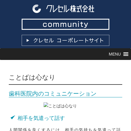
コ
MENU
ン
テ
ン
ツ
ことばは心なり
へ
ス
キ
歯科医院内のコミュニケーション
ッ
プ
相手を気遣って話す
人間関係を良くするには、相手の気持ちを気遣って話