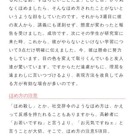
なくほめましたら、そんなほめ方されたことがないと
いうような顔をしていたのです。それから3週目に彼
の友人から、講義にも遅刻せず、態度が変わったと報
告を受けました。成功です。次にその学生が研究室に
来た時、これから、彼がやらないといけない学習につ
いて3点だけ明確に伝えました。今、彼は懸命に努力
をしています。目の色を変えて取りくんでいると友人
達が驚いています。ですからただ遠慮がちに、理屈を
遠まわしに言いつづけるより、表現方法を改良してみ
る方が有効な場合が多いのです。
ほめ方の注意
「ほめ殺し」とか、社交辞令のようなほめ方は、かえ
って反感を持たれることもありますから、高齢者に
「お若いですね」と言うより、「お元気ですねェ」と
言うことが大切。そこで、ほめ方の注意5項目。