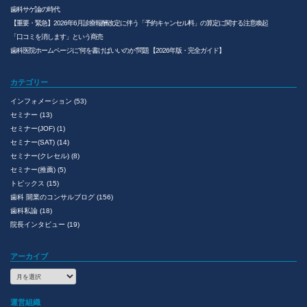
歯科サゲ論の時代
【重要・緊急】2026年6月診療報酬改定に伴う「予約キャンセル料」の算定に関する注意喚起
「口コミを消します」という商売
歯科医院ホームページに”何を書けばいいのか”問題 【2026年版・完全ガイド】
カテゴリー
インフォメーション
(53)
セミナー
(13)
セミナー(JOF)
(1)
セミナー(SAT)
(14)
セミナー(クレセル)
(8)
セミナー(推薦)
(5)
トピックス
(15)
歯科 開業のコンサルブログ
(156)
歯科私論
(18)
院長インタビュー
(19)
アーカイブ
ア
ー
カ
運営組織